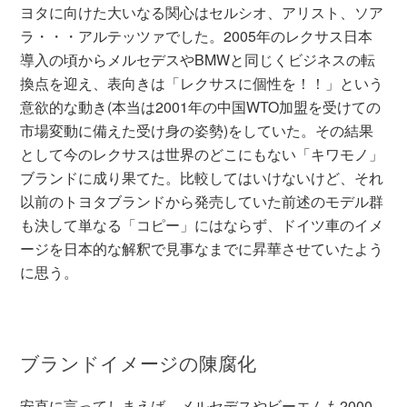
ヨタに向けた大いなる関心はセルシオ、アリスト、ソア
ラ・・・アルテッツァでした。2005年のレクサス日本
導入の頃からメルセデスやBMWと同じくビジネスの転
換点を迎え、表向きは「レクサスに個性を！！」という
意欲的な動き(本当は2001年の中国WTO加盟を受けての
市場変動に備えた受け身の姿勢)をしていた。その結果
として今のレクサスは世界のどこにもない「キワモノ」
ブランドに成り果てた。比較してはいけないけど、それ
以前のトヨタブランドから発売していた前述のモデル群
も決して単なる「コピー」にはならず、ドイツ車のイメ
ージを日本的な解釈で見事なまでに昇華させていたよう
に思う。
ブランドイメージの陳腐化
安直に言ってしまえば、メルセデスやビーエムも2000