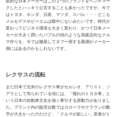
欲的な日本メーカーはこの２つのブランドをベンチマー
クしたとハッキリ公言することも多かったですが、今で
はトヨタ、ホンダ、日産、マツダ、スバル・・・どこも
メルセデスやビーエムは眼中にないみたいです。時代が
変わってビジネス環境も大きく変わり、かつて日本メー
カーが大きく躓いたバブルの頃のような高級志向なクル
マ作りを、今では徹底してタブー視する風潮がメーカー
側にはあるのかもしれないです。
レクサスの流転
まだ日本で北米のレクサス車がセルシオ、アリスト、ソ
アラとして売られている頃には、「憧れのトヨタ車」と
いう日本の自動車文化を強く牽引する原動力がありまし
た。ブランド内の販売台数ではカローラやクラウンの数
字が大きかったのだけど、「クルマが欲しい」若者がト