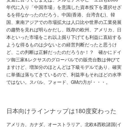
年代に入り「中国市場」を意識した資本投下を選択せざ
るを得なかったのだろう。中国(香港、台湾含む)、韓
国、東南アジアでの市場拡大は人口比や世界の工業発展
の趨勢を見れば明らかだし、既存の欧州、アメリカ、日
本といった市場をこれ以上掘り下げても利益に直結する
ような得るものは少ないとの経営判断だったと思うけ
ど、この判断は正解だったのだろうか！？ 確かにドイ
ツ御三家&レクサスのグローバルでの販売台数は伸びて
ますけど、増加分のほとんどは下級モデルであり、確実
に単価は落ちてきているので、利益率もそれほどの水準
ではない。スバル、フォード、GMの方が・・・。
日本向けラインナップは180度変わった
アメリカ、カナダ、オーストラリア、北欧&西欧諸国(イ