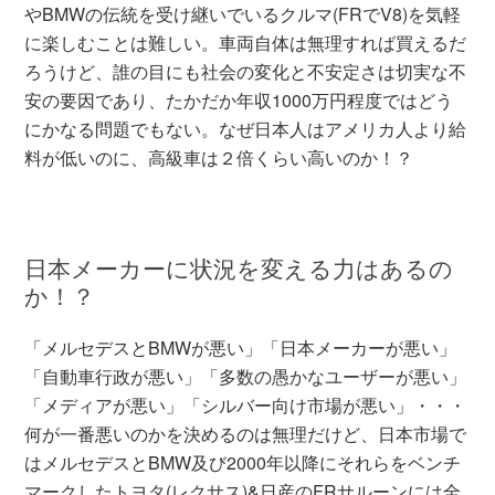
やBMWの伝統を受け継いでいるクルマ(FRでV8)を気軽
に楽しむことは難しい。車両自体は無理すれば買えるだ
ろうけど、誰の目にも社会の変化と不安定さは切実な不
安の要因であり、たかだか年収1000万円程度ではどう
にかなる問題でもない。なぜ日本人はアメリカ人より給
料が低いのに、高級車は２倍くらい高いのか！？
日本メーカーに状況を変える力はあるの
か！？
「メルセデスとBMWが悪い」「日本メーカーが悪い」
「自動車行政が悪い」「多数の愚かなユーザーが悪い」
「メディアが悪い」「シルバー向け市場が悪い」・・・
何が一番悪いのかを決めるのは無理だけど、日本市場で
はメルセデスとBMW及び2000年以降にそれらをベンチ
マークしたトヨタ(レクサス)&日産のFRサルーンには全