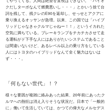
てやってくる。人間は絶望を直視はできない。「ハイオ
クだしターボなんて燃費悪いし・・・」とかいう捨て台
詞を残して、残クレのE90を返却し、せっせとアクアに
乗り換えるオッサンが急増。以来、この国では「ハイブ
リッドじゃなきゃクルマじゃねー！！」というイカれた
空気に満ちている。ブレーキランプをチカチカさせて走
る運転がド下手な人にはありがたいシステムであること
は間違いないけど、あるレベル以上の乗り方をしている
人にはトヨタのハイブリッドなんて全く魅力はないは
ず・・・。
「何もない世代」！？
様々な要因が複雑に絡みあった結果、20年前にあったク
ルマへの熱狂は消え入りそうな状況だ。日本で「一般的
に」働いて生活していては、かつての偉大なメルセデス