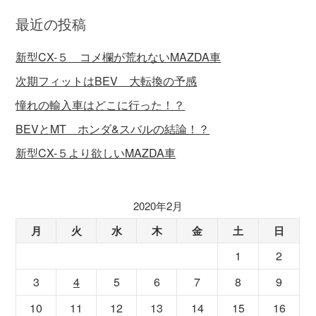
最近の投稿
新型CX-５ コメ欄が荒れないMAZDA車
次期フィットはBEV 大転換の予感
憧れの輸入車はどこに行った！？
BEVとMT ホンダ&スバルの結論！？
新型CX-５より欲しいMAZDA車
2020年2月
月
火
水
木
金
土
日
1
2
3
4
5
6
7
8
9
10
11
12
13
14
15
16