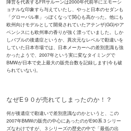
陣営を代表するFRサルーンは2000年代前半にエモーシ
ョナルな印象すら与えていたし、やっと日本のセダンも
「グローバル車」っぽくなって関心も高かった。他にも
欧州向けモデルとして開発されていたアテンザ(GG)やア
ベンシスにも欧州車の香りが強く漂っていました。しか
しバブルの後遺症というか、異次元なレベルで勘違いを
していた日本市場では、日本メーカーへの差別意識も強
かったようで、2007年という実に変なタイミングで
BMWが日本で史上最大の販売台数を記録します(今も破
られていない)。
なぜE９０が売れてしまったのか！？
何が後遺症で勘違いで差別意識なのかというと、この
2007年BMWの販売の中心にあったのがE90系３シリー
ズなわけですが、３シリーズの歴史の中で「最低の出