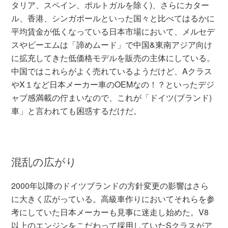
タリア、スペイン、ポルトガルを除く)、さらにカター
ル、香港、シンガポールといった国々と比べてはるかに
平均賃金が低くなっている日本市場において、メルセデ
スやビーエムは「諦めムード」で中国&東南アジア向け
に拡充してきた低価格モデルを販売の主体にしている。
中国ではこれらがよく売れているようだけど、Aクラス
やX１など日本メーカー車のOEMなの！？といったデジ
ャブ感満載の佇まいなので、これが「ドイツ(ブランド)
車」と言われても困惑するだけだ。
混乱の広がり
2000年以降のドイツブランドの方針変更の影響はさら
に大きく広がっている。高級車作りにおいてそれらを参
考にしていた日本メーカーも見事に迷走し始めた。V8
以上のエンジンをこだわって採用していたSクラスがア