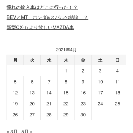
憧れの輸入車はどこに行った！？
BEVとMT ホンダ&スバルの結論！？
新型CX-５より欲しいMAZDA車
2021年4月
月
火
水
木
金
土
日
1
2
3
4
5
6
7
8
9
10
11
12
13
14
15
16
17
18
19
20
21
22
23
24
25
26
27
28
29
30
« 3月
5月 »