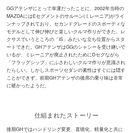
GGアテンザにとって幸運だったことに、2002年当時の
MAZDAにはEセグメントのサルーン(ミレーニア)がライ
ンナップされており、セカンドグレードのスポーティな
モデルとして伸び伸びと楽しいクルマ作りができた。レ
クサスでいうところの「IS」みたいな立ち位置からスタ
ートできた。GHアテンザはGGのシャシーを受け継いで
いるが、ミレーニアが廃止されたためにDセグながら
「フラッグシップ」にふさわしいクルマ作りが意識され
たらしい。しかしスポーツセダンの素性はすぐには隠す
ことができず、前期GHアテンザの後席の乗り味は非常
に硬かったようだ。
仕組まれたストーリー
後期GHではハンドリング変更、直噴化、軽量化と共に