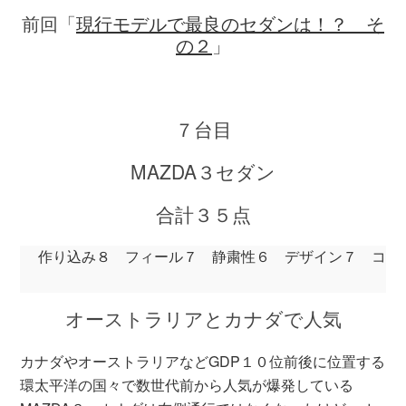
前回「
現行モデル
で最良のセダンは！？ そ
の２
」
７台目
MAZDA３セダン
合計３５点
作り込み８　フィール７　静粛性６　デザイン７　コス
オーストラリアとカナダで人気
カナダやオーストラリアなどGDP１０位前後に位置する
環太平洋の国々で数世代前から人気が爆発している