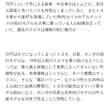
万円くらいで手に入る新車・中古車がほとんどだ。先日
も国道１号バイパスを何気なく走っていると、まだトヨ
タ車が４速ATを装備していた時代(セリカやアルテッツ
ァの頃)のモデルを大事に乗っている人が結構目立って
いた。最近のクルマは価格の割に魅力が・・・。
CVTばかりになってしまったトヨタ、日産、ホンダの現
行モデルは、10年以上前のクルマを乗り続ける人々にと
っては、乗り換え候補として視界に入ってすらいない可
能性がある。本体価格はミニマムに、モード燃費はマッ
クスに、そんな「量計バリュー」なクルマ作りを20年以
上も続けた結果の弊害だ。トヨタの販売はダイハツ製モ
デル頼みになり、ホンダや日産も北米向けモデルの中上
級モデルを日本で売ることに苦戦している。