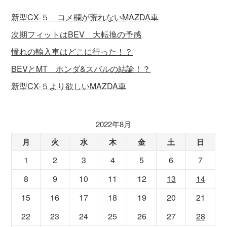
新型CX-５ コメ欄が荒れないMAZDA車
次期フィットはBEV 大転換の予感
憧れの輸入車はどこに行った！？
BEVとMT ホンダ&スバルの結論！？
新型CX-５より欲しいMAZDA車
2022年8月
月
火
水
木
金
土
日
1
2
3
4
5
6
7
8
9
10
11
12
13
14
15
16
17
18
19
20
21
22
23
24
25
26
27
28