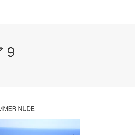
ア９
MMER NUDE