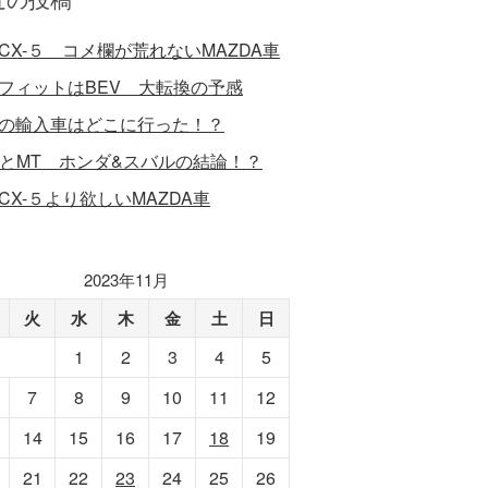
CX-５ コメ欄が荒れないMAZDA車
フィットはBEV 大転換の予感
の輸入車はどこに行った！？
VとMT ホンダ&スバルの結論！？
CX-５より欲しいMAZDA車
2023年11月
火
水
木
金
土
日
1
2
3
4
5
7
8
9
10
11
12
14
15
16
17
18
19
21
22
23
24
25
26