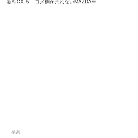
新型CX-５ コメ欄が荒れないMAZDA車