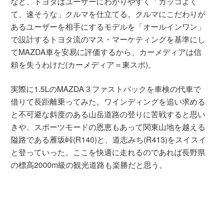
など、トヨタはユーザーにわかりやすく「カッコよく
て、速そうな」クルマを仕立てる。クルマにこだわりが
あるユーザーを相手にするモデルを「オールインワン」
で設計するトヨタ流のマス・マーケティングを基準にし
てMAZDA車を安易に評価するから、カーメディアは信
頼を失うわけだ(カーメディア＝東スポ)。
実際に1.5LのMAZDA３ファストバックを車検の代車で
借りて長距離乗ってみた。ワインディングを追い求める
と不可避な斜度のある山岳道路の登りに苦戦すると思い
きや、スポーツモードの恩恵もあって関東山地を越える
隘路である雁坂峠(R140)と、道志みち(R413)をスイスイ
と登っていった。ここを快適に走れるのであれば長野県
の標高2000m級の観光道路も楽勝だと思う。