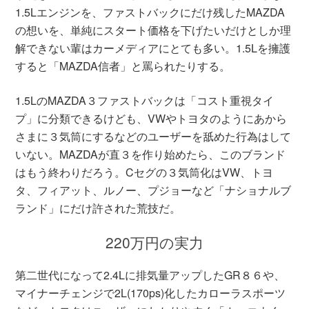
1.5Lエンジンを、ファストバックにだけ残したMAZDA
の想いを、単純にスタート価格を下げたいだけとしか理
解できない輩はカーメディアにとても多い。1.5Lを擁護
すると「MAZDA信者」と罵られたりする。
1.5LのMAZDA３ファストバックは「コスト重視タイ
プ」に分類できるけども、VWやトヨタのようにあから
さまに３気筒にするなどのユーザーを舐めた行為はして
いない。MAZDAが直３を作り始めたら、このブランド
はもう終わりだろう。Cセグの３気筒化はVW、トヨ
タ、フィアット、ルノー、プジョーなど「ナショナルブ
ランド」にだけ許された荒技だ。
220万円の実力
第二世代になって2.4Lに排気量アップしたGR８６や、
マイナーチェンジで2L(170ps)化したカローラスポーツ