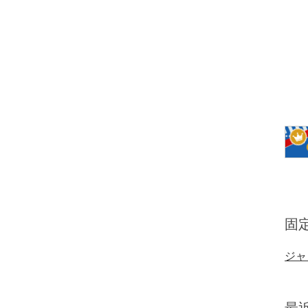
固
ジャ
最