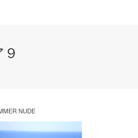
ア９
MMER NUDE