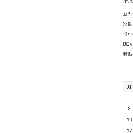
新型
次期
憧れ
BE
新型
月
3
10
17