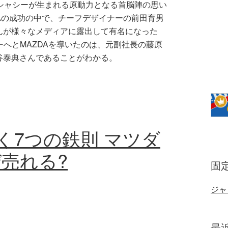
シャシーが生まれる原動力となる首脳陣の思い
DAの成功の中で、チーフデザイナーの前田育男
んが様々なメディアに露出して有名になった
ーへとMAZDAを導いたのは、元副社長の藤原
谷泰典さんであることがわかる。
く7つの鉄則 マツダ
売れる?
固
ジャ
最