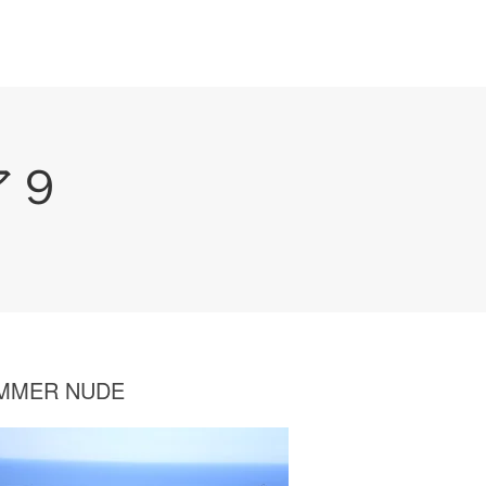
ア９
MMER NUDE