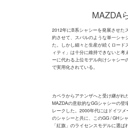
MAZD
2012年にB系シャシーを発展させ
約させて、スバルのような単一シャ
た。しかし細々と生産が続くロードス
ィティ」は十分に維持できないと考
ーに代わる上位モデル向けシャシーの
で実用化されている。
カペラからアテンザへと受け継がれた
MAZDAの意欲的なGGシャシーの
レークした。2000年代にはドイツ
のシャシーと共に、このGG / GH
「紅旗」のライセンスモデルに選ば