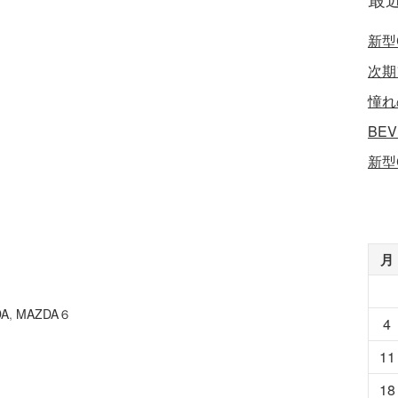
新型
次期
憧れ
BE
新型
月
DA
,
MAZDA６
4
11
18