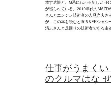
放す遺恨と、G系に代わる新しいFR
が綴られている。2010年代のMAZ
さんとエンジン技術者の人見光夫さ
が、この本を読むと直６&FRシャシ
清志さんと足回りの技術者である虫
仕事がうまくい
のクルマはな ぜ