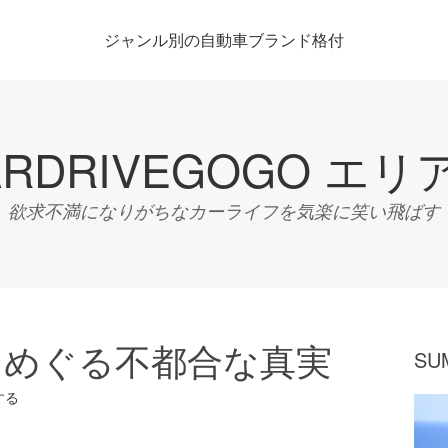
ジャンル別の自動車ブランド格付
ARDRIVEGOGO エリ
欲求不満になりがちなカーライフを気楽に笑い飛ばす
をめぐる不都合な真実
SU
する