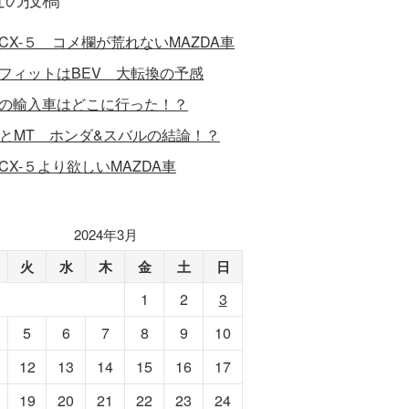
CX-５ コメ欄が荒れないMAZDA車
フィットはBEV 大転換の予感
の輸入車はどこに行った！？
VとMT ホンダ&スバルの結論！？
CX-５より欲しいMAZDA車
2024年3月
火
水
木
金
土
日
1
2
3
5
6
7
8
9
10
12
13
14
15
16
17
19
20
21
22
23
24