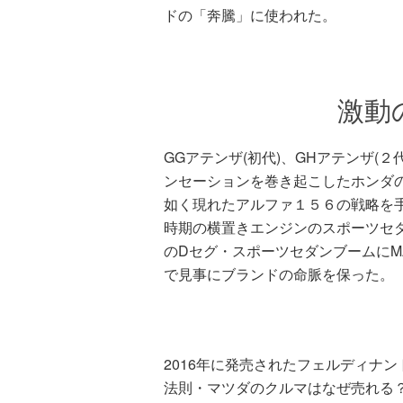
ドの「奔騰」に使われた。
激動
GGアテンザ(初代)、GHアテンザ(２
ンセーションを巻き起こしたホンダの
如く現れたアルファ１５６の戦略を
時期の横置きエンジンのスポーツセ
のDセグ・スポーツセダンブームにM
で見事にブランドの命脈を保った。
2016年に発売されたフェルディナ
法則・マツダのクルマはなぜ売れる