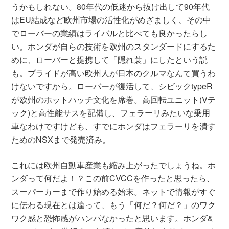
うかもしれない。80年代の低迷から抜け出して90年代
はEU結成など欧州市場の活性化がめざましく、その中
でローバーの業績はライバルと比べても良かったらし
い。ホンダが自らの技術を欧州のスタンダードにするた
めに、ローバーと提携して「隠れ蓑」にしたという説
も。プライドが高い欧州人が日本のクルマなんて買うわ
けないですから。ローバーが復活して、シビックtypeR
が欧州のホットハッチ文化を席巻。高回転ユニット(Vテ
ック)と高性能サスを配備し、フェラーリみたいな乗用
車なわけですけども、すでにホンダはフェラーリを潰す
ためのNSXまで発売済み。
これには欧州自動車産業も縮み上がったでしょうね。ホ
ンダって何だよ！？この前CVCCを作ったと思ったら、
スーパーカーまで作り始める始末。ネットで情報がすぐ
に伝わる現在とは違って、もう「何だ？何だ？」のワク
ワク感と恐怖感がハンパなかったと思います。ホンダ&