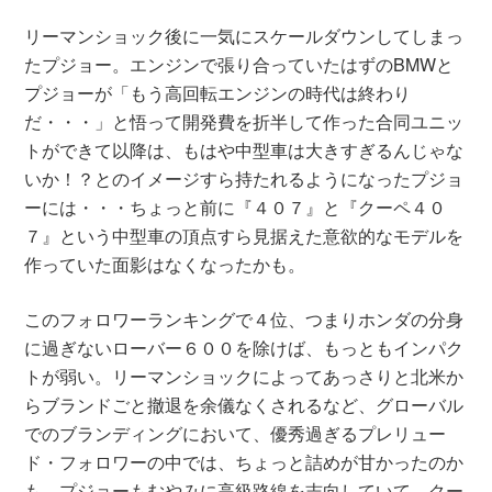
リーマンショック後に一気にスケールダウンしてしまっ
たプジョー。エンジンで張り合っていたはずのBMWと
プジョーが「もう高回転エンジンの時代は終わり
だ・・・」と悟って開発費を折半して作った合同ユニッ
トができて以降は、もはや中型車は大きすぎるんじゃな
いか！？とのイメージすら持たれるようになったプジョ
ーには・・・ちょっと前に『４０７』と『クーペ４０
７』という中型車の頂点すら見据えた意欲的なモデルを
作っていた面影はなくなったかも。
このフォロワーランキングで４位、つまりホンダの分身
に過ぎないローバー６００を除けば、もっともインパク
トが弱い。リーマンショックによってあっさりと北米か
らブランドごと撤退を余儀なくされるなど、グローバル
でのブランディングにおいて、優秀過ぎるプレリュー
ド・フォロワーの中では、ちょっと詰めが甘かったのか
も。プジョーもむやみに高級路線を志向していて、クー