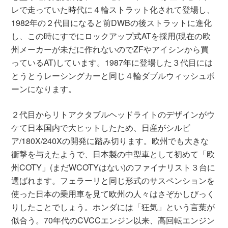
レで走っていた時代に４輪ストラット化されて登場し、
1982年の２代目になると前DWBの後ストラットに進化
し、この時にすでにロックアップ式ATを採用(現在の欧
州メーカーが未だに作れないのでZFやアイシンから買
っているAT)しています。1987年に登場した３代目には
とうとうレーシングカーと同じ４輪ダブルウィッシュボ
ーンになります。
２代目からリトアクタブルヘッドライトのデザインがウ
ケて日本国内で大ヒットしたため、日産がシルビ
ア/180X/240Xの開発に踏み切ります。欧州でも大きな
衝撃を与えたようで、日本製の中型車として初めて「欧
州COTY」(まだWCOTYはない)のファイナリスト３台に
選ばれます。フェラーリと同じ形式のサスペンションを
使った日本の乗用車を見て欧州の人々はさぞかしびっく
りしたことでしょう。ホンダには「狂気」という言葉が
似合う。70年代のCVCCエンジン以来、高回転エンジン