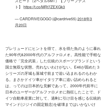
スピード（2ペダル5MT）【ブリーフテス
ト】
https://t.co/MRt7ZEXGk3
— CARDRIVEGOGO (@cardrive55)
2018年3
月20日
プレリュードにヒントを得て、水を得た魚のように暴れ
た90年代&2000年代のアルファロメオ。高性能で手軽な
価格で「完全武装」した伝統のスポーツブランドという
国士無双な状態。売れないわけがない。E46が固めた３
シリーズの牙城も落城寸前まで追い込まれるのもわか
る。まさかドイツ車がイタリア車に追い詰められると
は、ってのは日本的な見解であって、2000年代前半に
日本のユーザーがアルファロメオに熱狂したことで、ド
イツ自動車産業に対して、過剰に引け目を感じる伝統的
マインド(ジジイの固定観念)を破壊まではいかないけ