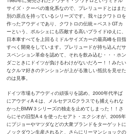
1980年に発売されたアウディ・クワトロというミドル
サイズ・クーペの進化系なので、プレリュードとはまた
別の原点を持っているシリーズです。我々はクワトロを
作ったアウディであり、クワトロの伝統＝ベストGTカ
ーという、ポルシェにも匹敵する高いプライドゆえに、
日本車すべてを上回るミドルサイズカーの最高峰を目指
すべく開発をしています。プレリュードが持ち込んだサ
スペンション革命を認めて、それを飲み込む・・・ホン
ダごときにドイツが負けるわけがないだろー！！みたい
なクルマ好きのテンションが上がる激しい抵抗を見せた
のは見事。
ドイツ市場もアウディの頑張りを認め、2000年代半ば
にアウディA４は、メルセデスCクラスでも捕えられな
かったBMW３シリーズの独走を止めてしまった！！さ
らにその旧型A４を使ったセアト・エクシオが、2005年
にプジョーやマツダなどの大衆ブランドをターゲットに
ノックダウン生産されると、さらにリーマンショックの