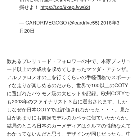
掘せよ！
https://t.co/9xepJvw62t
— CARDRIVEGOGO (@cardrive55)
2018年3
月20日
数あるプレリュード・フォロワーの中で、本家プレリュ
ード以上の大成功を収めてしまったマツダ・アテンザ。
アルファロメオの上を行くくらいの手軽価格でスポーテ
ィな走りが楽しめるのだから、世界で100以上のCOTY
に選ばれたバケモノ級の大ヒットを記録。欧州COTYで
も2003年のファイナリスト３台に選出されます。しか
しなぜか日本COTYでは評価されなかった・・・。見た
目があまりにも前身モデルのカペラに似ていたからか。
結局のところ日本のカーメディアはクルマの性能なんて
わかってないんだと思う。デザインが同じだったら、中