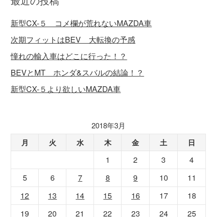
最近の投稿
新型CX-５ コメ欄が荒れないMAZDA車
次期フィットはBEV 大転換の予感
憧れの輸入車はどこに行った！？
BEVとMT ホンダ&スバルの結論！？
新型CX-５より欲しいMAZDA車
2018年3月
月
火
水
木
金
土
日
1
2
3
4
5
6
7
8
9
10
11
12
13
14
15
16
17
18
19
20
21
22
23
24
25