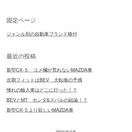
固定ページ
ジャンル別の自動車ブランド格付
最近の投稿
新型CX-５ コメ欄が荒れないMAZDA車
次期フィットはBEV 大転換の予感
憧れの輸入車はどこに行った！？
BEVとMT ホンダ&スバルの結論！？
新型CX-５より欲しいMAZDA車
2021年2月