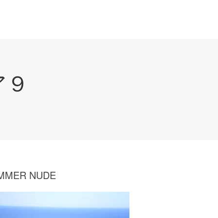
ア９
MMER NUDE