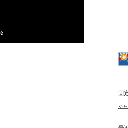
固
ジャ
最