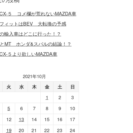
CX-５ コメ欄が荒れないMAZDA車
フィットはBEV 大転換の予感
の輸入車はどこに行った！？
VとMT ホンダ&スバルの結論！？
CX-５より欲しいMAZDA車
2021年10月
火
水
木
金
土
日
1
2
3
5
6
7
8
9
10
12
13
14
15
16
17
19
20
21
22
23
24