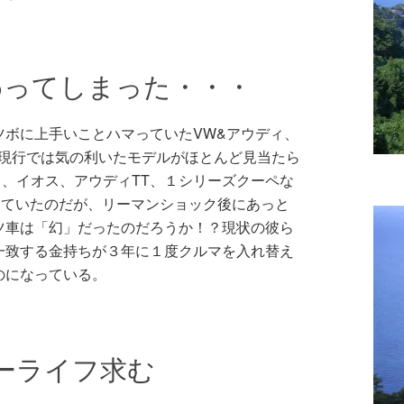
わってしまった・・・
ツボに上手いことハマっていたVW&アウディ、
か現行では気の利いたモデルがほとんど見当たら
、イオス、アウディTT、１シリーズクーペな
えていたのだが、リーマンショック後にあっと
ツ車は「幻」だったのだろうか！？現状の彼ら
一致する金持ちが３年に１度クルマを入れ替え
のになっている。
ーライフ求む