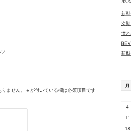
新型
次期
憧れ
BE
ハツ
新型
月
ありません。
※
が付いている欄は必須項目です
4
11
18