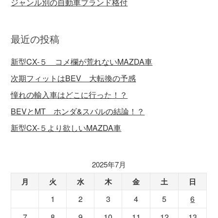
ジャンル別の自動車ブランド格付
最近の投稿
新型CX-５ コメ欄が荒れないMAZDA車
次期フィットはBEV 大転換の予感
憧れの輸入車はどこに行った！？
BEVとMT ホンダ&スバルの結論！？
新型CX-５より欲しいMAZDA車
2025年7月
月
火
水
木
金
土
日
1
2
3
4
5
6
7
8
9
10
11
12
13