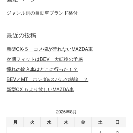
ジャンル別の自動車ブランド格付
最近の投稿
新型CX-５ コメ欄が荒れないMAZDA車
次期フィットはBEV 大転換の予感
憧れの輸入車はどこに行った！？
BEVとMT ホンダ&スバルの結論！？
新型CX-５より欲しいMAZDA車
2026年8月
月
火
水
木
金
土
日
1
2