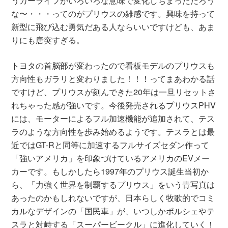
うカーライフがいろいろな意味で変化しちまっただろう
な〜・・・ってのがプリウスの雑感です。興味を持って
新型に飛び込む勇気だある人ならいいですけども、あま
りにも唐突すぎる。
トヨタの首脳部が変わったので看板モデルのプリウスも
方向性もガラリと変わりました！！！ってまあわかる話
ですけど、プリウスが刻んできた20年は一旦リセットさ
れちゃった感が強いです。今後発売されるプリウスPHV
には、モーターによるフル加速機能が追加されて、テス
ラのような方向性を歩み始めるようです。テスラとは最
近ではGT-Rと同等に加速するフルサイズセダン作って
「強いアメリカ」を印象づけているアメリカのEVメー
カーです。もしかしたら1997年のプリウス誕生当初か
ら、「力強く世界を制覇するプリウス」をいう青写真は
あったのかもしれないですが、日本らしく牧歌的でコミ
カルなデザインの「国民車」が、いつしかポルシェやテ
スラと対峙する「スーパービークル」に進化していく！