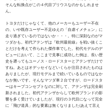
そんな転換点がこの４代目プリウスなのかもしれませ
ん。
トヨタだけじゃなくて、他のメーカーもユーザー不在
の、いや既存ユーザー不足ゆえの「自虐イメチェン」に
走り過ぎているのではないか・・・。特に深刻なのがマ
ツダかも。初代アテンザは『欧州最前線』を戦い抜くこ
とだけを考えて作られた傑作車でした。初代モデルのデ
ビューにおいて、ここまで見事に成功した例は、長い歴
史を遡ってもユーノス・ロードスターとアテンザだけで
すね。あとはオデッセイなどいくらか注目されたものは
ありましたが、現行モデルまで続いているものではなか
なか無いです。そんなマツダ車２台ですが、ロードスタ
ーはキープコンセプトなのに対して、アテンザは完全刷
新されました。初代アテンザからして欧州ブランドの影
響を多く受けていましたが、現行の３代目になって完全
に「飛び道具」的な要素は無くなりました(あえて言え