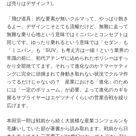
ば売りはデザイン？)。
「飛び道具」的な要素が無いクルマって、やっぱり飽き
るよー。デザインこそとても流暢だけど、無難に走って
無難な乗り心地という意味ではミニバンとコンセプトは
同じです。ゆったり乗れるという意味では「セダン」も
「ミニバン」も「SUV」も考え方は一緒！という業界の
常識の前に、初代アテンザに込められたポリシーはすっ
かり全部捨ててます。それって進化なのか？マーケティ
ングに完全に頭掴まれて身動き取れない状況でクルマ作
ってるだけじゃないの？ 産業における「進化」のため
には「一定のボリューム」が必要。よって進化のカギを
握るサプライヤーはエゲツナイくらいの営業合戦を繰り
広げます。
本田宗一郎は戦前から続く大規模な産業コンツェルンを
毛嫌いしていた節が著書から読み取れます。戦前から日