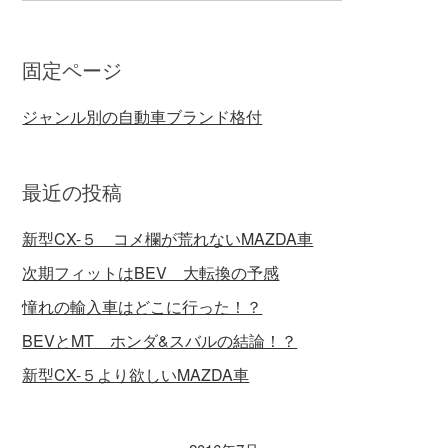
固定ページ
ジャンル別の自動車ブランド格付
最近の投稿
新型CX-５ コメ欄が荒れないMAZDA車
次期フィットはBEV 大転換の予感
憧れの輸入車はどこに行った！？
BEVとMT ホンダ&スバルの結論！？
新型CX-５より欲しいMAZDA車