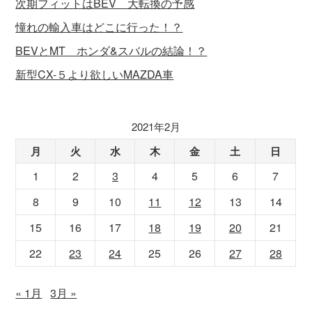
次期フィットはBEV 大転換の予感
憧れの輸入車はどこに行った！？
BEVとMT ホンダ&スバルの結論！？
新型CX-５より欲しいMAZDA車
2021年2月
月
火
水
木
金
土
日
1
2
3
4
5
6
7
8
9
10
11
12
13
14
15
16
17
18
19
20
21
22
23
24
25
26
27
28
« 1月
3月 »