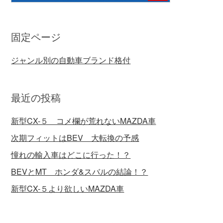
固定ページ
ジャンル別の自動車ブランド格付
最近の投稿
新型CX-５ コメ欄が荒れないMAZDA車
次期フィットはBEV 大転換の予感
憧れの輸入車はどこに行った！？
BEVとMT ホンダ&スバルの結論！？
新型CX-５より欲しいMAZDA車