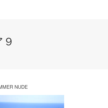
ア９
MMER NUDE