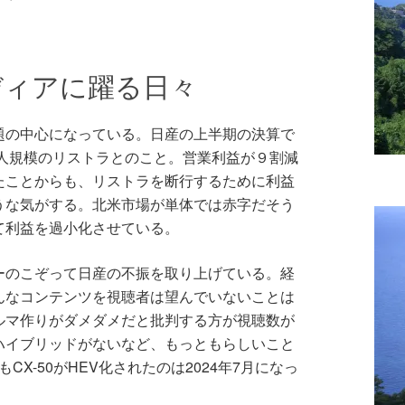
ディアに躍る日々
題の中心になっている。日産の上半期の決算で
0人規模のリストラとのこと。営業利益が９割減
たことからも、リストラを断行するために利益
うな気がする。北米市場が単体では赤字だそう
て利益を過小化させている。
ーのこぞって日産の不振を取り上げている。経
んなコンテンツを視聴者は望んでいないことは
ルマ作りがダメダメだと批判する方が視聴数が
ハイブリッドがないなど、もっともらしいこと
CX-50がHEV化されたのは2024年7月になっ