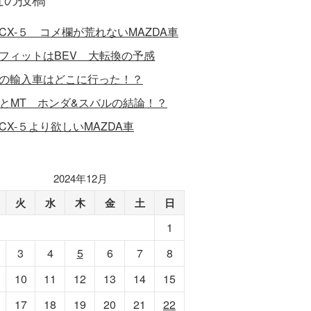
CX-５ コメ欄が荒れないMAZDA車
フィットはBEV 大転換の予感
の輸入車はどこに行った！？
VとMT ホンダ&スバルの結論！？
CX-５より欲しいMAZDA車
2024年12月
火
水
木
金
土
日
1
3
4
5
6
7
8
10
11
12
13
14
15
17
18
19
20
21
22