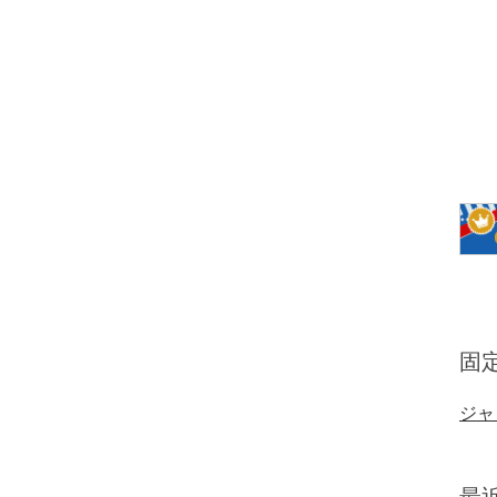
固
ジャ
最