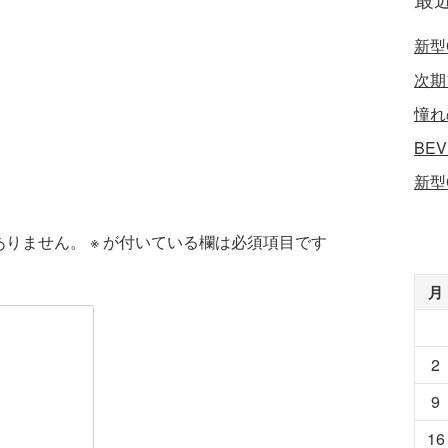
新型
次期
憧れ
BE
新型
ありません。
※
が付いている欄は必須項目です
月
2
9
16