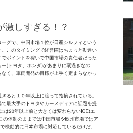
が激しすぎる！？
ローグで、中国市場１位が日産シルフィという
た。このタイミングで経営陣はちょっと勘違い
ィでポイントを稼いで中国市場の責任者だった
ー(トヨタ、ホンダ)があまりに弱過ぎなの
もなく、車両開発の目標が上手く定まらなかっ
過ぎると１０年以上に渡って指摘されている。
場で最大手のトヨタやカーメディアに話題を提
には20年以上前と大きくは変わらないICE(エ
、この体制のままでは中国市場や欧州市場ではア
Eで機動的に日本市場に対応しているだけだ。