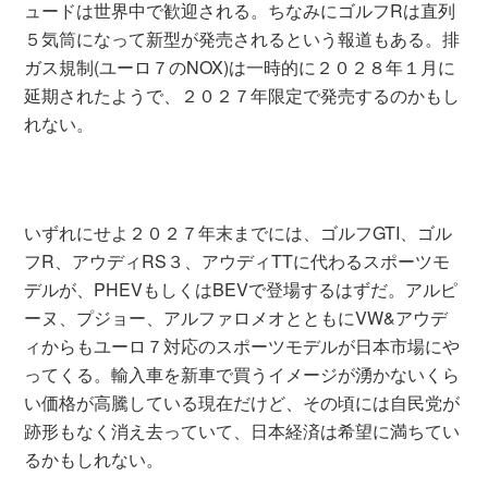
ュードは世界中で歓迎される。ちなみにゴルフRは直列
５気筒になって新型が発売されるという報道もある。排
ガス規制(ユーロ７のNOX)は一時的に２０２８年１月に
延期されたようで、２０２７年限定で発売するのかもし
れない。
いずれにせよ２０２７年末までには、ゴルフGTI、ゴル
フR、アウディRS３、アウディTTに代わるスポーツモ
デルが、PHEVもしくはBEVで登場するはずだ。アルピ
ーヌ、プジョー、アルファロメオとともにVW&アウデ
ィからもユーロ７対応のスポーツモデルが日本市場にや
ってくる。輸入車を新車で買うイメージが湧かないくら
い価格が高騰している現在だけど、その頃には自民党が
跡形もなく消え去っていて、日本経済は希望に満ちてい
るかもしれない。