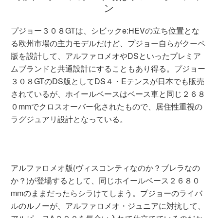
ン
プジョー３０８GTは、シビックe:HEVの立ち位置とな
る欧州市場の主力モデルだけど、プジョー自らがクーペ
版を設計して、アルファロメオやDSといったプレミア
ムブランドと共通設計にすることもあり得る。プジョー
３０８GTのDS版としてDS４・Eテンスが日本でも販売
されているが、ホイールベースはベース車と同じ２６８
０mmでクロスオーバー化されたもので、居住性重視の
ラグジュアリ設計となっている。
アルファロメオ版(ヴィスコンティなのか？ブレラなの
か？)が登場するとして、同じホイールベース２６８０
mmのままだったらシラけてしまう。プジョーのライバ
ルのルノーが、アルファロメオ・ジュニアに対抗して、