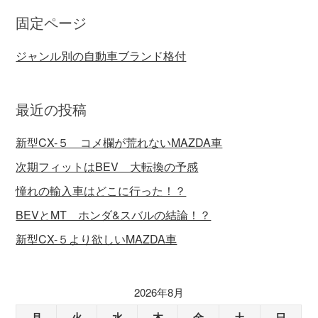
固定ページ
ジャンル別の自動車ブランド格付
最近の投稿
新型CX-５ コメ欄が荒れないMAZDA車
次期フィットはBEV 大転換の予感
憧れの輸入車はどこに行った！？
BEVとMT ホンダ&スバルの結論！？
新型CX-５より欲しいMAZDA車
2026年8月
月
火
水
木
金
土
日