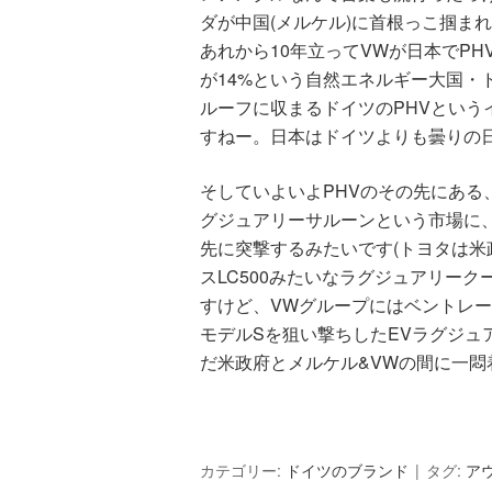
ダが中国(メルケル)に首根っこ掴ま
あれから10年立ってVWが日本でP
が14%という自然エネルギー大国・
ルーフに収まるドイツのPHVという
すねー。日本はドイツよりも曇りの
そしていよいよPHVのその先にある
グジュアリーサルーンという市場に
先に突撃するみたいです(トヨタは米
スLC500みたいなラグジュアリー
すけど、VWグループにはベントレ
モデルSを狙い撃ちしたEVラグジュ
だ米政府とメルケル&VWの間に一悶
カテゴリー:
ドイツのブランド
タグ:
ア