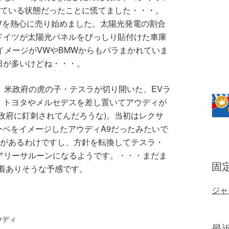
れている状態だったことに慌てました・・・。
HVを熱心に売り始めました。太陽光発電の割合
ドイツが太陽光パネルをびっしり貼付けた車庫
イメージがVWやBMWからもバラまかれていま
日が多いけどね・・・。
、米政府の虎の子・テスラが切り開いた、EVラ
、トヨタやメルセデスを差し置いてアウディが
政府に釘刺されてんだろうな)。当初はレクサ
クーペをイメージしたアウディA9だったみたいで
ーがあるわけですし、方針を転換してテスラ・
アリーサルーンになるようです。・・・まだま
固
着ありそうな予感です。
ジャ
ウディ
最