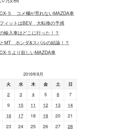
CX-５ コメ欄が荒れないMAZDA車
フィットはBEV 大転換の予感
の輸入車はどこに行った！？
VとMT ホンダ&スバルの結論！？
CX-５より欲しいMAZDA車
2016年8月
火
水
木
金
土
日
2
3
4
5
6
7
9
10
11
12
13
14
16
17
18
19
20
21
23
24
25
26
27
28