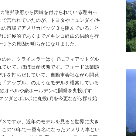
リカ連邦政府から因縁を付けられている理由っ
まで言われていたのが、トヨタやヒュンダイ/キ
地の市場でアメリカビッグ３を阻んでいること
産に消極的であくまでメキシコ経由の供給を行
一つその原因が明らかになりました。
３の内、クライスラーはすでにフィアットグル
れていて、ほぼ日産状態です。フォードは業態
デルを打ちだしていて、自動車会社ながら開発
る「アップル」のようなモデルを模索している
の独オペルや豪ホールデンに開発を丸投げす
マツダとボルボに丸投げ)を今更ながら採り始
グ３ですが、近年のモデルを見ると世界に大き
この10年で一番有名になったアメリカ車とい