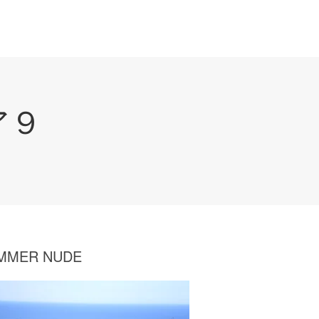
ア９
MMER NUDE