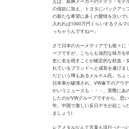
えば、新興メーカーのテスラ・モデ
の借款に加え、トヨタにバックアッ
の新たな希望に多くの愛情を注いで
入れれば1000万円くらいするクル
っちゃうんですねー。
さて日本のカーメディアでも散々に「
ープですが、こちらも強烈な味方を
史に名を残すことが確定的な鉄血・
れているブランドへと成長を遂げま
だという噂もあるメルケル氏。ちょ
日本車が破壊され、VW傘下のアウ
かいうニュースも・・・。実際にあ
したのがVWグループですから。思い
年。中国で激しい反日デモが起こっ
ましょう)
レアメタルなんて言葉も流行ったっ