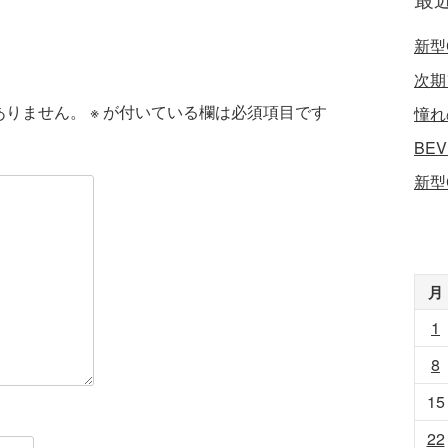
新型
次期
ありません。
※
が付いている欄は必須項目です
憧れ
BE
新型
月
1
8
15
22