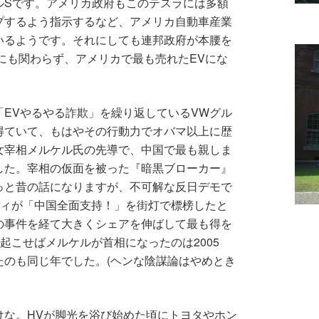
ルSです。アメリカ政府もこのテスラには多額
プするよう指示するなど、アメリカ自動車産業
いるようです。それにしても連邦政府が本腰を
マにも関わらず、アメリカで最も売れたEVにな
EVやるやる詐欺」を繰り返しているVWグル
得ていて、もはやその行動力でオバマ以上に歴
女宰相メルケル氏の先導で、中国で最も親しま
した。宰相の仮面を被った『暗黒ブローカー』
っと昔の話になりますが、不可解な反日デモで
ディが「中国全面支持！」を街灯で標榜したと
の事件を経て大きくシェアを伸ばして最も得を
起こせばメルケルが首相になったのは2005
たのも同じ年でした。(ヘンな陰謀論はやめとき
けな。HVが脚光を浴び始めた頃にトヨタやホン