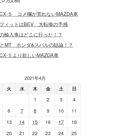
CX-５ コメ欄が荒れないMAZDA車
フィットはBEV 大転換の予感
の輸入車はどこに行った！？
VとMT ホンダ&スバルの結論！？
CX-５より欲しいMAZDA車
2021年4月
火
水
木
金
土
日
1
2
3
4
6
7
8
9
10
11
13
14
15
16
17
18
20
21
22
23
24
25