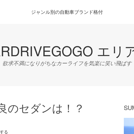
ジャンル別の自動車ブランド格付
ARDRIVEGOGO エリ
欲求不満になりがちなカーライフを気楽に笑い飛ばす
最良のセダンは！？
SU
する