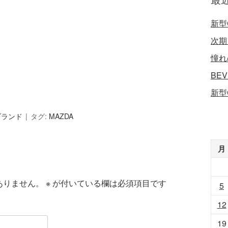
新型
次期
憧れ
BE
新型
ブランド
タグ:
MAZDA
月
ありません。
※
が付いている欄は必須項目です
5
12
19