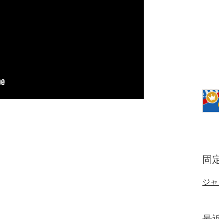
固
ジャ
最