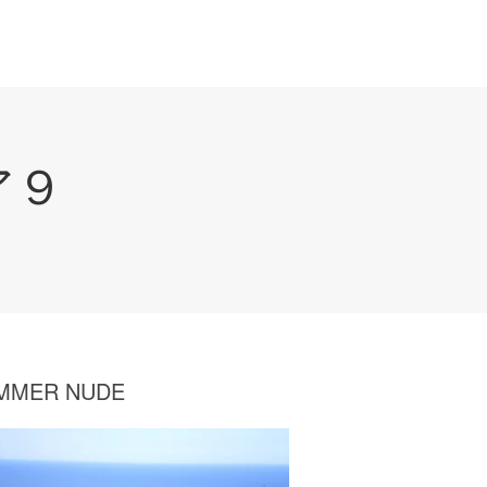
ア９
MMER NUDE