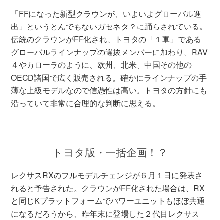
「FFになった新型クラウンが、いよいよグローバル進
出」というとんでもないガセネタ？に踊らされている。
伝統のクラウンがFF化され、トヨタの「１軍」である
グローバルラインナップの選抜メンバーに加わり、RAV
４やカローラのように、欧州、北米、中国その他の
OECD諸国で広く販売される。確かにラインナップの手
薄な上級モデルなので信憑性は高い。トヨタの方針にも
沿っていて非常に合理的な判断に思える。
トヨタ版・一括企画！？
レクサスRXのフルモデルチェンジが６月１日に発表さ
れると予告された。クラウンがFF化された場合は、RX
と同じKプラットフォームでパワーユニットもほぼ共通
になるだろうから、昨年末に登場した２代目レクサス