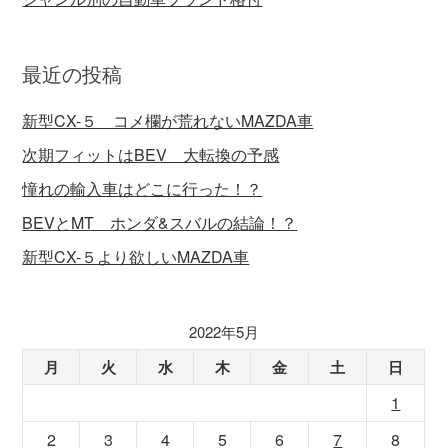
最近の投稿
新型CX-５ コメ欄が荒れないMAZDA車
次期フィットはBEV 大転換の予感
憧れの輸入車はどこに行った！？
BEVとMT ホンダ&スバルの結論！？
新型CX-５より欲しいMAZDA車
2022年5月
月
火
水
木
金
土
日
1
2
3
4
5
6
7
8