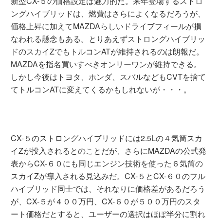
新型CX-５の価格設定は魅力的だ。来年登場するストロ
ングハイブリッドは、燃費はさらによくなるだろうが、
価格上昇に加えてMAZDAらしいドライブフィールが損
なわれる懸念もある。とりあえずストロングハイブリッ
ドのスカイZでもトルコンATが維持されるのは朗報だ。
MAZDAを指名買いすべきオンリーワンが維持できる。
しかし今後はトヨタ、ホンダ、スバルなどもCVTを捨て
てトルコンATに変えてくるかもしれないが・・・。
CX-５のストロングハイブリッドには2.5Lの４気筒スカ
イZが投入されるとのことだが、さらにMAZDAの公式発
表からCX-６０にも同じエンジン技術を使った６気筒の
スカイZが導入される見込みだ。CX-５とCX-６０のフル
ハイブリッド同士では、それなりに価格差があるだろう
が、CX-５が４００万円、CX-６０が５００万円のスタ
ート価格だとすると、ユーザーの選択はほぼ半分に割れ