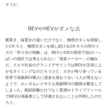
そうだ。
BEVやHEVがダメな点
横置き、縦置きの違いだけでなく、物理ボタンを排除し
たCX-５と、物理ボタンを残し続けるCX-６０の同サイ
ズの「作り分け戦略」は、BEVとICEの併存で頭がいっ
ぱいの他社では考えられない「道楽メーカー」の極み
だ。クルマ社会のグランドデザインではBEVが主役に上
がるタイミングなのだろうけど、カネが有り余っている
世界で高級BEV購入に資金を使おうをいう人が増えない
ようで、ホンダもレクサスも高級BEVの開発を断念して
しまった。航続距離だけでなく質感やドライブフィール
でBEVが高級車として評価されないことが判明したのだ
ろう。