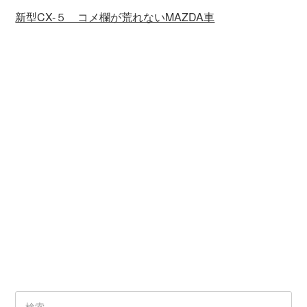
新型CX-５ コメ欄が荒れないMAZDA車