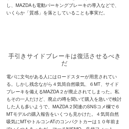
し、MAZDAも電動パーキングブレーキの導入などで、
いくらか「質感」を落としていることも事実だ。
手引きサイドブレーキは復活させるべき
だ
電パに文句がある人にはロードスターが用意されてい
る。しかし残念ながら４気筒自然吸気、６MT、サイド
ブレーキを備えるMAZDA２が廃止されてしまった。私
もその一人だけど、廃止の噂を聞いて購入を急いで検討
した人も多いようで、MAZDA２関連のSNSコメ欄で６
MTモデルの購入報告をいくつも見かけた。４気筒自然
吸気にMTやトルコンATのコンパクトカーは１０年前ま
でいくつもあったが、マーチNISMO、先代フィット、