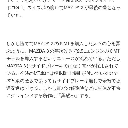
ポロGTI、スイスポの廃止でMAZDA２が最後の砦となっ
ていた。
しかし慌ててMAZDA２の６MTを購入した人々の心を弄
ぶように、MAZDA３の年次改良で2.5Lエンジンの６MT
モデルを導入するというニュースが流れている。ただし
MAZDA３はサイドブレーキではなく電パが採用されて
いる。今時のMT車には後退防止機能が付いているので
20%級の激坂であってもサイドブレーキ無しで余裕で坂
道発進はできる。しかし電パの解除時などに車体が不快
にグラインドする所作は「興醒め」する。