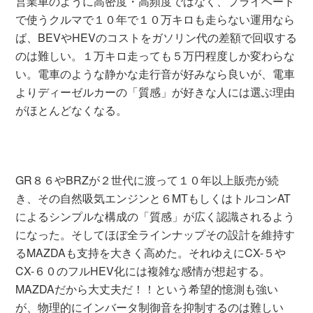
営業車のように高密度・高頻度ではなく、プライベート
で使うクルマで１０年で１０万キロも走らない運用なら
ば、BEVやHEVのコストをガソリン代の差額で回収する
のは難しい。１万キロ走っても５万円程度しか変わらな
い。電車のような静かな走行音が好みなら良いが、電車
よりディーゼルカーの「質感」が好きな人には選ぶ理由
がほとんどなくなる。
GR８６やBRZが２世代に渡って１０年以上販売が続
き、その自然吸気エンジンと６MTもしくはトルコンAT
によるシンプルな構成の「質感」が広く認識されるよう
になった。そしてほぼ全ラインナップその設計を維持す
るMAZDAも支持を大きく高めた。それゆえにCX-５や
CX-６０のフルHEV化には複雑な感情が想起する。
MAZDAだから大丈夫だ！！という希望的憶測も強い
が、物理的にインバータ制御音を抑制するのは難しい